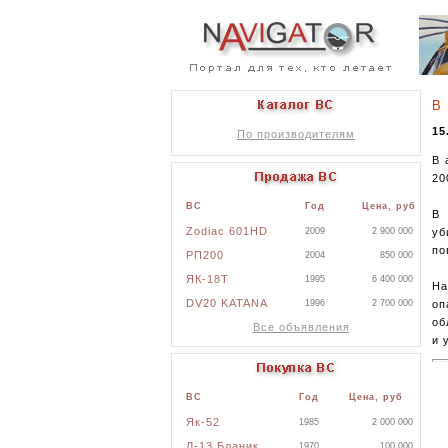
В 
15
По производителям
В 
20
ВС
Год
Цена, руб
В 
Zodiac 601HD
уб
2009
2 900 000
по
РП200
2004
850 000
ЯК-18Т
1995
6 400 000
На
DV20 KATANA
оп
1996
2 700 000
об
Все объявления
и 
ВС
Год
Цена, руб
Як-52
1985
2 000 000
Л-13 Бланик
1970
100 000