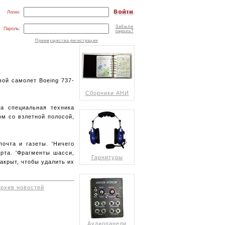
Логин:
Забыли
Пароль:
пароль?
Преимущества регистрации
вой самолет Boeing 737-
Сборники АНИ
ка специальная техника
ом со взлетной полосой,
очта и газеты. 'Ничего
орта. 'Фрагменты шасси,
Гарнитуры
акрыт, чтобы удалить их
архив новостей
Аудиопанели