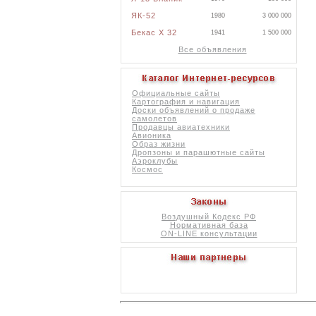
ЯК-52
1980
3 000 000
Бекас X 32
1941
1 500 000
Все объявления
Официальные сайты
Картография и навигация
Доски объявлений о продаже
самолетов
Продавцы авиатехники
Авионика
Образ жизни
Дропзоны и парашютные сайты
Аэроклубы
Космос
Воздушный Кодекс РФ
Нормативная база
ON-LINE консультации