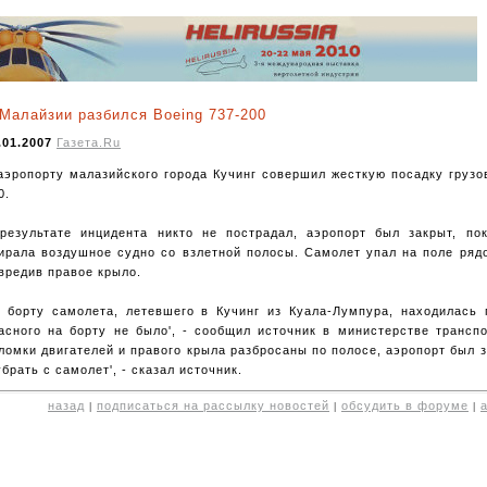
Малайзии разбился Boeing 737-200
.01.2007
Газета.Ru
аэропорту малазийского города Кучинг совершил жесткую посадку грузо
0.
результате инцидента никто не пострадал, аэропорт был закрыт, по
ирала воздушное судно со взлетной полосы. Самолет упал на поле ряд
вредив правое крыло.
 борту самолета, летевшего в Кучинг из Куала-Лумпура, находилась п
асного на борту не было', - сообщил источник в министерстве трансп
ломки двигателей и правого крыла разбросаны по полосе, аэропорт был з
убрать с самолет', - сказал источник.
назад
подписаться на рассылку новостей
обсудить в форуме
|
|
|