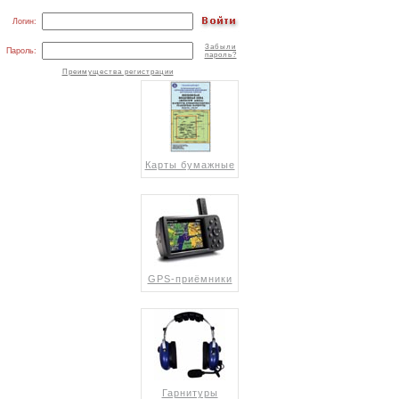
Логин:
Забыли
Пароль:
пароль?
Преимущества регистрации
Карты бумажные
GPS-приёмники
Гарнитуры