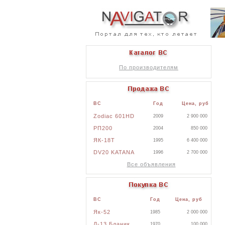
По производителям
ВС
Год
Цена, руб
Zodiac 601HD
2009
2 900 000
РП200
2004
850 000
ЯК-18Т
1995
6 400 000
DV20 KATANA
1996
2 700 000
Все объявления
ВС
Год
Цена, руб
Як-52
1985
2 000 000
Л-13 Бланик
1970
100 000