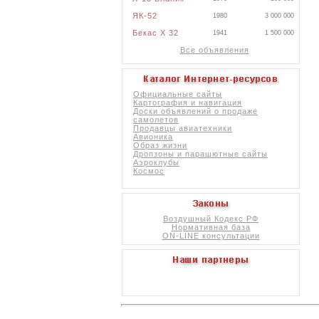
ЯК-52
1980
3 000 000
Бекас X 32
1941
1 500 000
Все объявления
Официальные сайты
Картография и навигация
Доски объявлений о продаже
самолетов
Продавцы авиатехники
Авионика
Образ жизни
Дропзоны и парашютные сайты
Аэроклубы
Космос
Воздушный Кодекс РФ
Нормативная база
ON-LINE консультации