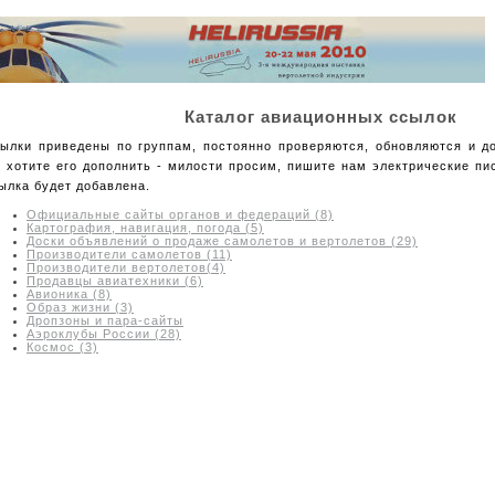
Каталог авиационных ссылок
ылки приведены по группам, постоянно проверяются, обновляются и д
 хотите его дополнить - милости просим, пишите нам электрические пи
ылка будет добавлена.
Официальные сайты органов и федераций (8)
Картография, навигация, погода (5)
Доски объявлений о продаже самолетов и вертолетов (29)
Производители самолетов (11)
Производители вертолетов(4)
Продавцы авиатехники (6)
Авионика (8)
Образ жизни (3)
Дропзоны и пара-сайты
Аэроклубы России (28)
Космос (3)