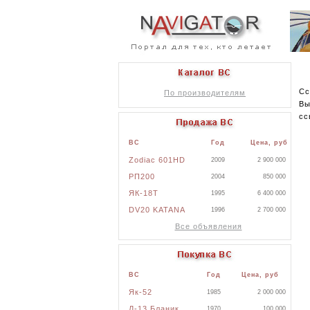
Сс
По производителям
Вы
сс
ВС
Год
Цена, руб
Zodiac 601HD
2009
2 900 000
РП200
2004
850 000
ЯК-18Т
1995
6 400 000
DV20 KATANA
1996
2 700 000
Все объявления
ВС
Год
Цена, руб
Як-52
1985
2 000 000
Л-13 Бланик
1970
100 000