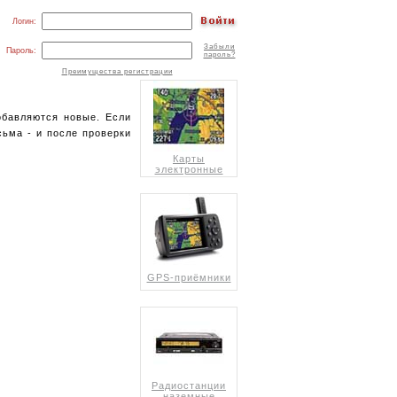
Логин:
Забыли
Пароль:
пароль?
Преимущества регистрации
обавляются новые. Если
сьма - и после проверки
Карты
электронные
GPS-приёмники
Радиостанции
наземные