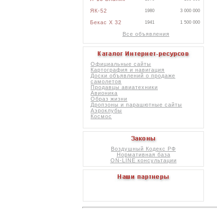
ЯК-52
1980
3 000 000
Бекас X 32
1941
1 500 000
Все объявления
Официальные сайты
Картография и навигация
Доски объявлений о продаже
самолетов
Продавцы авиатехники
Авионика
Образ жизни
Дропзоны и парашютные сайты
Аэроклубы
Космос
Воздушный Кодекс РФ
Нормативная база
ON-LINE консультации