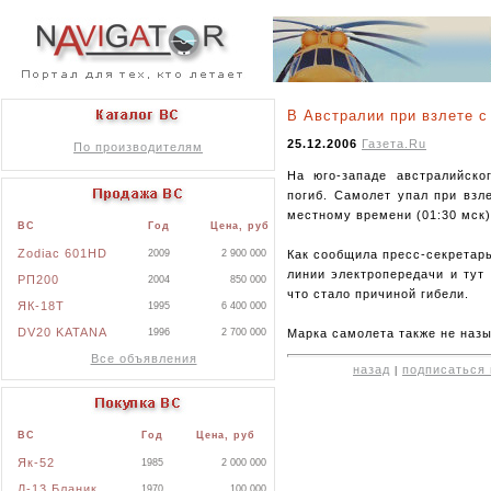
В Австралии при взлете с
25.12.2006
Газета.Ru
По производителям
На юго-западе австралийско
погиб. Самолет упал при взл
местному времени (01:30 мск)
ВС
Год
Цена, руб
Zodiac 601HD
Как сообщила пресс-секретарь
2009
2 900 000
линии электропередачи и тут
РП200
2004
850 000
что стало причиной гибели.
ЯК-18Т
1995
6 400 000
DV20 KATANA
Марка самолета также не назы
1996
2 700 000
Все объявления
назад
подписаться 
|
ВС
Год
Цена, руб
Як-52
1985
2 000 000
Л-13 Бланик
1970
100 000