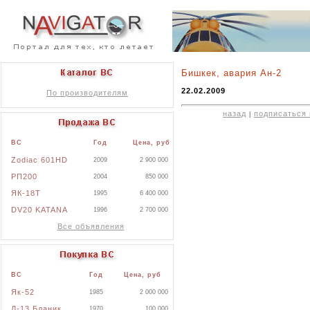
Бишкек, авария Ан-2
22.02.2009
По производителям
назад
подписаться 
|
ВС
Год
Цена, руб
Zodiac 601HD
2009
2 900 000
РП200
2004
850 000
ЯК-18Т
1995
6 400 000
DV20 KATANA
1996
2 700 000
Все объявления
ВС
Год
Цена, руб
Як-52
1985
2 000 000
Л-13 Бланик
1970
100 000