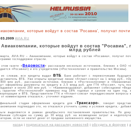
иакомпании, которые войдут в состав 'Росавиа', получат почти
.03.2009
AVIA.RU
Авиакомпании, которые войдут в состав "Росавиа", 
млрд рублей
 марта, AVIA.RU – Авиакомпании, которые войдут в состав «Росавиа», получат поч
ограмме господдержки отрасли.
Ведомости
 этом газете «
» рассказали несколько источников, близких к ОАО «
здается «Росавиа») и его учредителям («Ростехнологии» и правительство Москвы).
ВТБ
 их словам, все кредиты выдал
. Банк работает с перевозчиками будущего
едставитель ВТБ. Уже открыты кредитные линии «Атлант-союзу» на 1 млрд руб., «
 800 млн руб., рассказали источники, близкие к «Ростехнологиям» и «Авиакомпа
дут оформлены документы по кредиту в 2,5 млрд руб. для ГТК «Россия», чуть по
ладавиа» и около 200 млн руб. — «Кавминводыавиа», добавляют собеседники «Вед
д гарантии «Ростехнологий» примерно под 18% годовых и сроком на один год, з
скорпорации и ВТБ. Представители ГТК и «Атлант-союза» переадресовали вопросы к
т от комментариев отказался,- уточняет издание.
Трансаэро
финальной стадии оформление кредита для «
», говорит предста
иакомпании подтвердил это, но отказался уточнить сумму и условия кредита,- добавл
ньги выделяются в рамках декабрьского постановления правительства. По док
сбанкам субсидии на сумму до 30 млрд руб. на возмещение затрат и недополуч
иаторам, если не хватит денег от продажи заложенного имущества.
назад
подписаться на рассылку новостей
обсудить в форуме
|
|
|