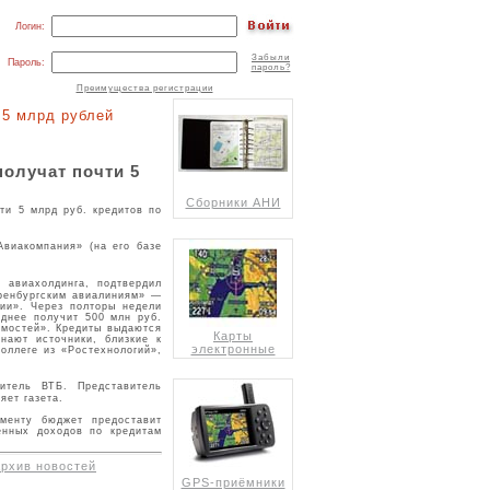
Логин:
Забыли
Пароль:
пароль?
Преимущества регистрации
 5 млрд рублей
получат почти 5
Сборники АНИ
ти 5 млрд руб. кредитов по
Авиакомпания» (на его базе
 авиахолдинга, подтвердил
Оренбургским авиалиниям» —
нии». Через полторы недели
зднее получит 500 млн руб.
омостей». Кредиты выдаются
Карты
нают источники, близкие к
электронные
оллеге из «Ростехнологий»,
витель ВТБ. Представитель
яет газета.
ументу бюджет предоставит
енных доходов по кредитам
архив новостей
GPS-приёмники