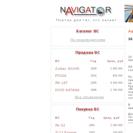
Ав
10
По производителям
10
пр
ВС
Год
Цена, руб
Об
Zodiac 601HD
2009
2 900 000
со
РП200
2004
850 000
По
пр
ЯК-18Т
1995
6 400 000
на
бу
«В
DV20 KATANA
1996
2 700 000
по
го
Все объявления
то
В 
ав
Де
го
ВС
Год
Цена, руб
ав
Як-52
1985
2 000 000
Л-13 Бланик
1970
100 000