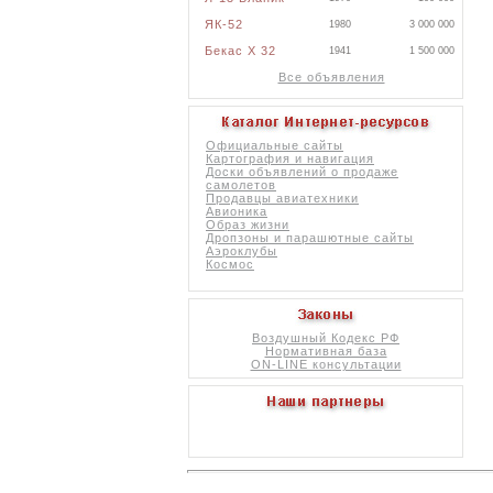
ЯК-52
1980
3 000 000
Бекас X 32
1941
1 500 000
Все объявления
Официальные сайты
Картография и навигация
Доски объявлений о продаже
самолетов
Продавцы авиатехники
Авионика
Образ жизни
Дропзоны и парашютные сайты
Аэроклубы
Космос
Воздушный Кодекс РФ
Нормативная база
ON-LINE консультации