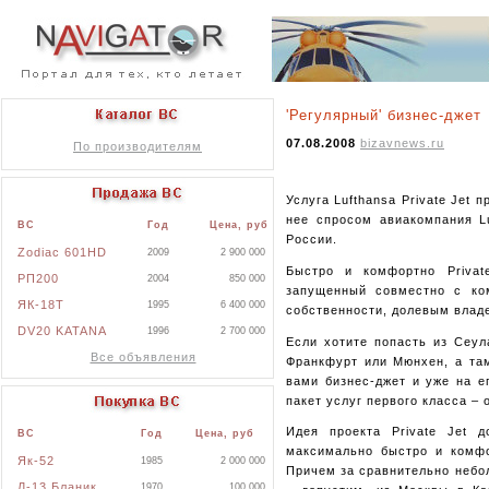
'Регулярный' бизнес-джет
07.08.2008
bizavnews.ru
По производителям
Услуга Lufthansa Private Jet 
нее спросом авиакомпания L
ВС
Год
Цена, руб
России.
Zodiac 601HD
2009
2 900 000
Быстро и комфортно Privat
РП200
2004
850 000
запущенный совместно с ко
ЯК-18Т
1995
6 400 000
собственности, долевым влад
DV20 KATANA
1996
2 700 000
Если хотите попасть из Сеул
Все объявления
Франкфурт или Мюнхен, а там
вами бизнес-джет и уже на е
пакет услуг первого класса – 
Идея проекта Private Jet д
ВС
Год
Цена, руб
максимально быстро и комфо
Як-52
1985
2 000 000
Причем за сравнительно небо
Л-13 Бланик
1970
100 000