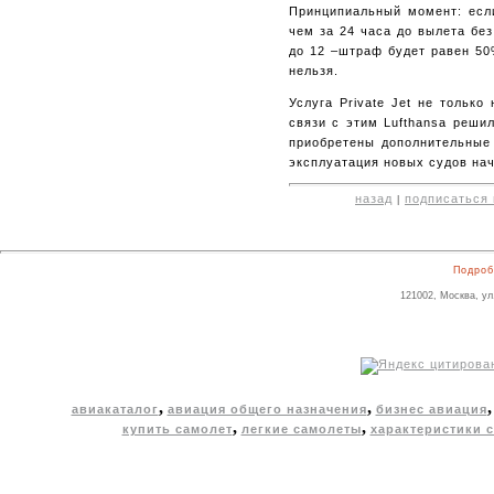
Принципиальный момент: если
чем за 24 часа до вылета без
до 12 –штраф будет равен 50
нельзя.
Услуга Private Jet не тольк
связи с этим Lufthansa реши
приобретены дополнительные 
эксплуатация новых судов нач
назад
подписаться 
|
Подроб
121002, Москва, ул
,
,
авиакаталог
авиация общего назначения
бизнес авиация
,
,
купить самолет
легкие самолеты
характеристики 