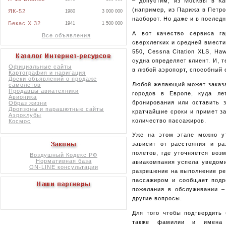
– допустим, из Москвы в Ка
(например, из Парижа в Петро
ЯК-52
1980
3 000 000
наоборот. Но даже и в послед
Бекас X 32
1941
1 500 000
А вот качество сервиса г
Все объявления
сверхлегких и средней вместим
550, Cessna Citation XLS, Ha
судна определяет клиент. И, 
Официальные сайты
в любой аэропорт, способный е
Картография и навигация
Доски объявлений о продаже
Любой желающий может заказа
самолетов
Продавцы авиатехники
городов в Европе, куда лет
Авионика
бронирования или оставить 
Образ жизни
Дропзоны и парашютные сайты
кратчайшие сроки и примет з
Аэроклубы
количество пассажиров.
Космос
Уже на этом этапе можно ут
зависит от расстояния и ра
полетов, где уточняется воз
Воздушный Кодекс РФ
Нормативная база
авиакомпания успела уведоми
ON-LINE консультации
разрешение на выполнение ре
пассажиром и сообщает подро
пожелания в обслуживании –
другие вопросы.
Для того чтобы подтвердить 
также фамилии и имена п