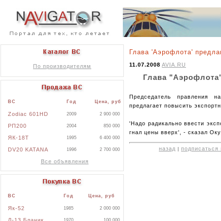
Глава 'Аэрофлота' предла
11.07.2008
AVIA.RU
По производителям
Глава "Аэрофлота
Председатель правления н
ВС
Год
Цена, руб
предлагает повысить экспорт
Zodiac 601HD
2009
2 900 000
'Надо радикально ввести экс
РП200
2004
850 000
гнал цены вверх', - сказал Ок
ЯК-18Т
1995
6 400 000
назад
подписаться 
DV20 KATANA
|
1996
2 700 000
Все объявления
ВС
Год
Цена, руб
Як-52
1985
2 000 000
Л-13 Бланик
1970
100 000