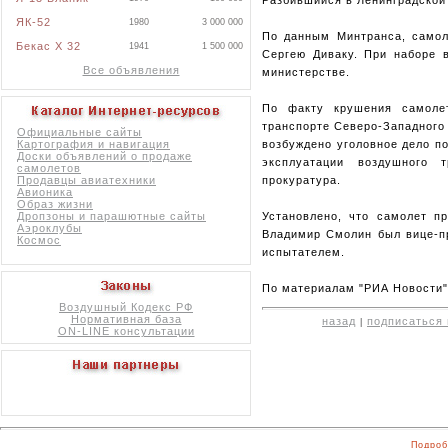
ЯК-52
1980
3 000 000
По данным Минтранса, самоле
Бекас X 32
1941
1 500 000
Сергею Диваку. При наборе в
Все объявления
министерстве.
По факту крушения самоле
транспорте Северо-Западного
Официальные сайты
возбуждено уголовное дело по
Картография и навигация
Доски объявлений о продаже
эксплуатации воздушного 
самолетов
прокуратура.
Продавцы авиатехники
Авионика
Образ жизни
Установлено, что самолет п
Дропзоны и парашютные сайты
Аэроклубы
Владимир Смолин был вице-пр
Космос
испытателем.
По материалам "РИА Новости"
Воздушный Кодекс РФ
Нормативная база
назад
подписаться 
|
ON-LINE консультации
Подроб