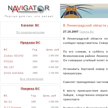
В Ленинградской области
27.10.2007
Газета.Ru
По производителям
В Ленинградской области по
сообщил представитель Север
ВС
Год
Цена, руб
По его словам, в субботу 
Zodiac 601HD
Всеволожском районе Ленингр
2009
2 900 000
Он совершал учебный полет по
РП200
2004
850 000
ЯК-18Т
1995
6 400 000
Установить бортовой номер п
DV20 KATANA
прокуратуры.
1996
2 700 000
Все объявления
Самолет принадлежал частному
К месту происшествия выех
Зайцев, следственно-операти
ВС
Год
Цена, руб
транспорте.
Як-52
1985
2 000 000
Л-13 Бланик
1970
100 000
Разбившийся в Ленинградской