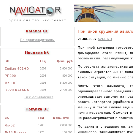
Причиной крушения авиал
21.08.2007
AVIA.RU
По производителям
Причиной крушения грузовог
Домодедово стали птицы, п
госкомиссии, расследующие эт
ВС
Год
Цена, руб
По результатам экспертизы дв
Zodiac 601HD
2009
2 900 000
силовых агрегатов Ан-12 поп
РП200
2004
850 000
такой ситуации, по мнению сп
ЯК-18Т
1995
6 400 000
Винты этого самолета, к
DV20 KATANA
1996
2 700 000
однонаправленного вращения 
опрокидывает самолет на прав
Все объявления
работы четвертого (крайнего с
машину в таком случае еще м
почти нереальная. Самолет в
не рассматривается в полетно
ВС
Год
Цена, руб
Як-52
1985
2 000 000
По данным специалистов, эк
инженеров, занимавшихся изу
Л-13 Бланик
1970
100 000