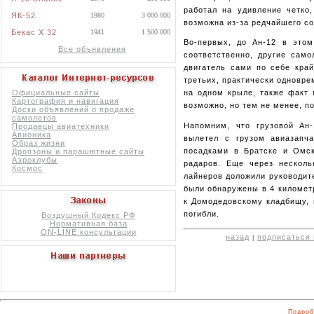
работал на удивление четко
ЯК-52
1980
3 000 000
возможна из-за редчайшего с
Бекас X 32
1941
1 500 000
Во-первых, до Ан-12 в этом
Все объявления
соответственно, другие само
двигатель сами по себе край
третьих, практически одновре
Официальные сайты
на одном крыле, также факт 
Картография и навигация
возможно, но тем не менее, п
Доски объявлений о продаже
самолетов
Напомним, что грузовой Ан-
Продавцы авиатехники
Авионика
вылетел с грузом авиазапч
Образ жизни
посадками в Братске и Омск
Дропзоны и парашютные сайты
Аэроклубы
радаров. Еще через несколь
Космос
лайнеров доложили руководит
были обнаружены в 4 километ
к Домодедовскому кладбищу, 
погибли.
Воздушный Кодекс РФ
Нормативная база
ON-LINE консультации
назад
подписаться 
|
Подроб