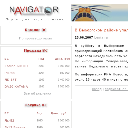
В Выборгском районе упа
23.06.2007
Lenta.ru
По производителям
В субботу в Выборгском р
принадлежащий Балтийским а
вертолета находились пять че
ВС
Год
Цена, руб
По информации Северо-запа
Zodiac 601HD
заливе. Недалеко от места па
2009
2 900 000
РП200
2004
850 000
По информации РИА Новости, 
около 18 часов 40 минут по м
ЯК-18Т
1995
6 400 000
DV20 KATANA
1996
2 700 000
назад
подписаться 
|
Все объявления
ВС
Год
Цена, руб
Як-52
1985
2 000 000
Л-13 Бланик
1970
100 000