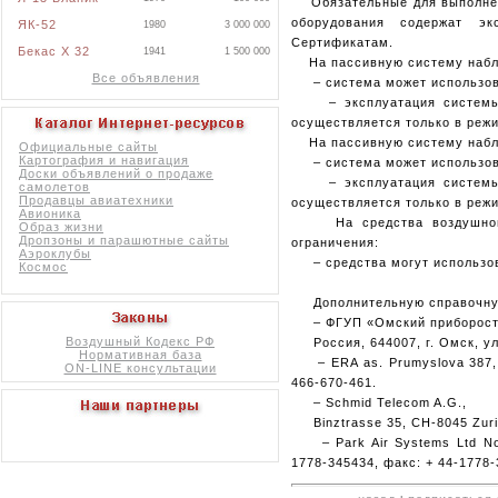
Обязательные для выполнения
оборудования содержат эк
ЯК-52
1980
3 000 000
Сертификатам.
Бекас X 32
1941
1 500 000
На пассивную систему наблю
Все объявления
– система может использова
– эксплуатация системы до
осуществляется только в реж
На пассивную систему наблю
Официальные сайты
Картография и навигация
– система может использова
Доски объявлений о продаже
– эксплуатация системы до
самолетов
Продавцы авиатехники
осуществляется только в реж
Авионика
На средства воздушной эл
Образ жизни
Дропзоны и парашютные сайты
ограничения:
Аэроклубы
– средства могут использова
Космос
Дополнительную справочную
– ФГУП «Омский приборостро
Воздушный Кодекс РФ
Россия, 644007, г. Омск, ул. 
Нормативная база
– ERA as. Prumyslova 387, 53
ON-LINE консультации
466-670-461.
– Schmid Telecom A.G.,
Binztrasse 35, CH-8045 Zurich
– Park Air Systems Ltd North
1778-345434, факс: + 44-1778-