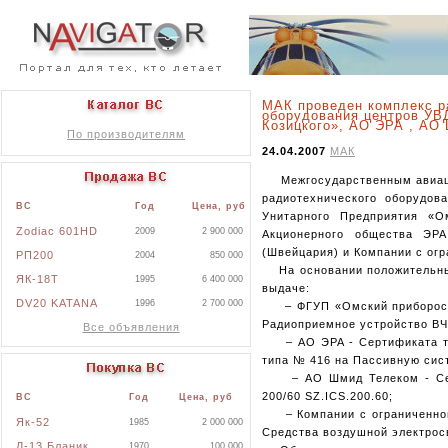
МАК проведен комплекс р
оборудования центров УВ
Козицкого», АО ЭРА , АО
По производителям
24.04.2007
МАК
Межгосударственным авиацио
радиотехнического оборудов
ВС
Год
Цена, руб
Унитарного Предприятия «Ом
Zodiac 601HD
2009
2 900 000
Акционерного общества ЭР
(Швейцария) и Компании с огр
РП200
2004
850 000
На основании положительных
ЯК-18Т
1995
6 400 000
выдаче:
DV20 KATANA
1996
2 700 000
– ФГУП «Омский приборостро
Радиоприемное устройство ВЧ
Все объявления
– АО ЭРА - Сертификата ти
типа № 416 на Пассивную сис
– АО Шмид Телеком - Серт
200/60 SZ.ICS.200.60;
ВС
Год
Цена, руб
– Компании с ограниченной 
Як-52
1985
2 000 000
Средства воздушной электрос
Л-13 Бланик
1970
100 000