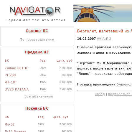
Вертолет, взлетевший из 
16.02.2007
AVIA.RU
По производителям
В Ленске произвел аварийную
экипажа и девять пассажиров
ВС
Год
Цена, руб
"Вертолет Ми-8 Мирнинского 
Zodiac 601HD
полчаса после вылета экипаж 
2009
2 900 000
"Ленск", - рассказал собеседн
РП200
2004
850 000
ЯК-18Т
1995
6 400 000
Посадка произведена благопол
DV20 KATANA
1996
2 700 000
назад
подписаться 
|
Все объявления
ВС
Год
Цена, руб
Як-52
1985
2 000 000
Л-13 Бланик
1970
100 000