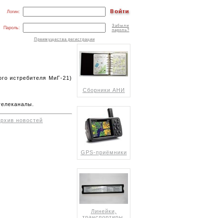
Логин:
Забыли
Пароль:
пароль?
Преимущества регистрации
ого истребителя МиГ-21)
Сборники АНИ
телеканалы.
архив новостей
GPS-приёмники
Линейки,
транспортиры,