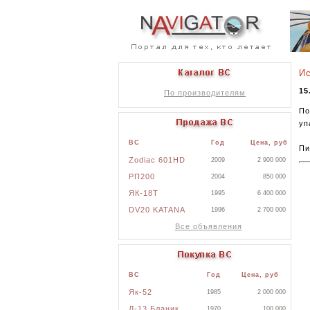
Ис
15
По производителям
По
уп
ВС
Год
Цена, руб
Пи
Zodiac 601HD
2009
2 900 000
РП200
2004
850 000
ЯК-18Т
1995
6 400 000
DV20 KATANA
1996
2 700 000
Все объявления
ВС
Год
Цена, руб
Як-52
1985
2 000 000
Л-13 Бланик
1970
100 000