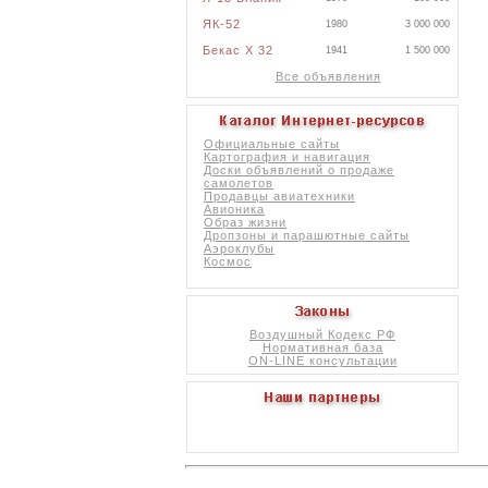
ЯК-52
1980
3 000 000
Бекас X 32
1941
1 500 000
Все объявления
Официальные сайты
Картография и навигация
Доски объявлений о продаже
самолетов
Продавцы авиатехники
Авионика
Образ жизни
Дропзоны и парашютные сайты
Аэроклубы
Космос
Воздушный Кодекс РФ
Нормативная база
ON-LINE консультации