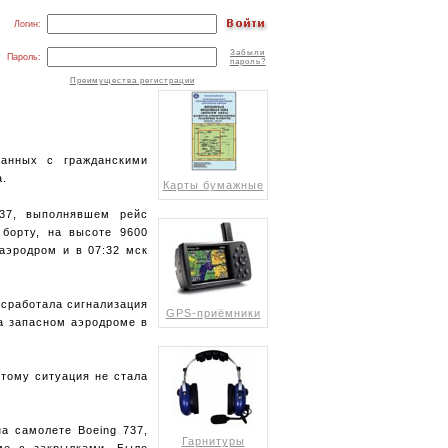
Логин:
Забыли
Пароль:
пароль?
Преимущества регистрации
занных с гражданскими
а.
Карты бумажные
737, выполнявшем рейс
борту, на высоте 9600
аэродром и в 07:32 мск
 сработала сигнализация
GPS-приёмники
на запасном аэродроме в
этому ситуация не стала
на самолете Boeing 737,
Гарнитуры
ме с закрылками. Было