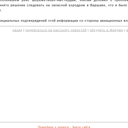
инято решение следовать на запасной аэродром в Варшаве, что и было
т.
ициальных подтверждений этой информации со стороны авиационных вла
назад
подписаться на рассылку новостей
обсудить в форуме
|
|
|
Подробнее о проекте
-
Карта сайта