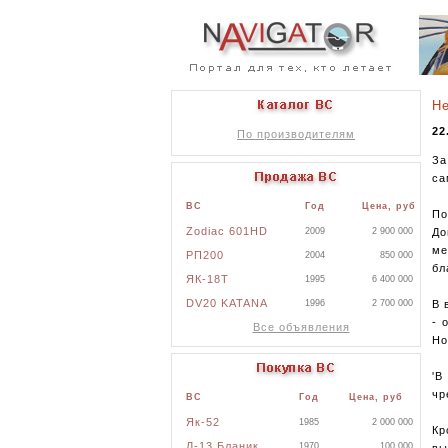
Не
22
По производителям
За
са
ВС
Год
Цена, руб
По
Zodiac 601HD
До
2009
2 900 000
ме
РП200
2004
850 000
бл
ЯК-18Т
1995
6 400 000
DV20 KATANA
В 
1996
2 700 000
- 
Все объявления
Но
'В
чр
ВС
Год
Цена, руб
Як-52
1985
2 000 000
Кр
Л-13 Бланик
1970
100 000
вы