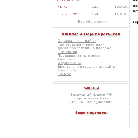
пр
ЯК-52
1980
3 000 000
не
Бекас X 32
1941
1 500 000
Все объявления
Оф
Официальные сайты
Картография и навигация
Доски объявлений о продаже
самолетов
Продавцы авиатехники
Авионика
Образ жизни
Дропзоны и парашютные сайты
Аэроклубы
Космос
Воздушный Кодекс РФ
Нормативная база
ON-LINE консультации