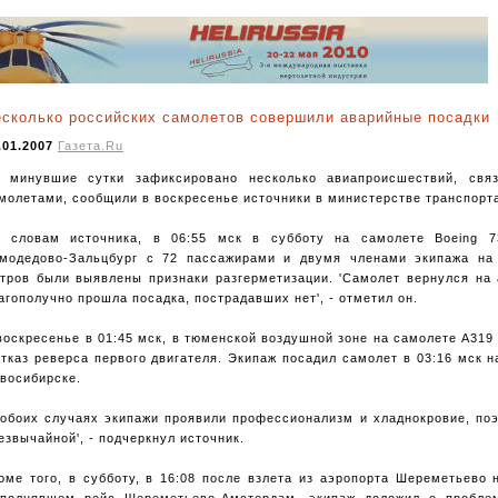
сколько российских самолетов совершили аварийные посадки
.01.2007
Газета.Ru
 минувшие сутки зафиксировано несколько авиапроисшествий, свя
молетами, сообщили в воскресенье источники в министерстве транспорт
 словам источника, в 06:55 мск в субботу на самолете Boeing 
модедово-Зальцбург с 72 пассажирами и двумя членами экипажа на 
тров были выявлены признаки разгерметизации. 'Самолет вернулся на 
агополучно прошла посадка, пострадавших нет', - отметил он.
воскресенье в 01:45 мск, в тюменской воздушной зоне на самолете А319
отказ реверса первого двигателя. Экипаж посадил самолет в 03:16 мск 
восибирске.
 обоих случаях экипажи проявили профессионализм и хладнокровие, по
езвычайной', - подчеркнул источник.
оме того, в субботу, в 16:08 после взлета из аэропорта Шереметьево 
полнявшем рейс Шереметьево-Амстердам, экипаж доложил о пробле